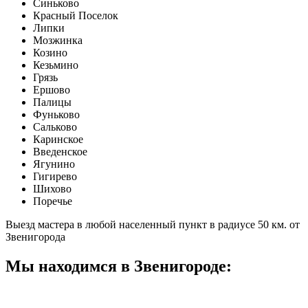
Синьково
Красный Поселок
Липки
Мозжинка
Козино
Кезьмино
Грязь
Ершово
Палицы
Фуньково
Сальково
Каринское
Введенское
Ягунино
Гигирево
Шихово
Поречье
Выезд мастера в любой населенный пункт в радиусе 50 км. от
Звенигорода
Мы находимся в Звенигороде: