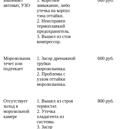
Выбивает
1. Короткое
600 руб.
автомат, УЗО
замыкание, либо
утечка на корпус
тэна оттайки.
2. Неисправен
термоплавкий
предохранитель.
3. Вышел из стоя
компрессор.
Морозильник
1. Засор дренажной
600 руб.
течет или
трубки
подтекает
морозильника.
2. Проблемы с
узлом оттайки
морозильника.
Отсутствует
1. Вышел из строя
800 руб.
холод в
термостат.
морозильной
2. Утечка
камере
хладагента из
системы.
3. Засор