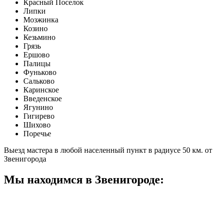
Красный Поселок
Липки
Мозжинка
Козино
Кезьмино
Грязь
Ершово
Палицы
Фуньково
Сальково
Каринское
Введенское
Ягунино
Гигирево
Шихово
Поречье
Выезд мастера в любой населенный пункт в радиусе 50 км. от
Звенигорода
Мы находимся в Звенигороде: