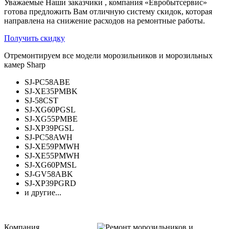
Уважаемые Наши заказчики , компания «Евробытсервис»
готова предложить Вам отличную систему скидок, которая
направлена на снижение расходов на ремонтные работы.
Получить скидку
Отремонтируем все модели морозильников и морозильных
камер Sharp
SJ-PC58ABE
SJ-XE35PMBK
SJ-58CST
SJ-XG60PGSL
SJ-XG55PMBE
SJ-XP39PGSL
SJ-PC58AWH
SJ-XE59PMWH
SJ-XE55PMWH
SJ-XG60PMSL
SJ-GV58ABK
SJ-XP39PGRD
и другие...
Компания