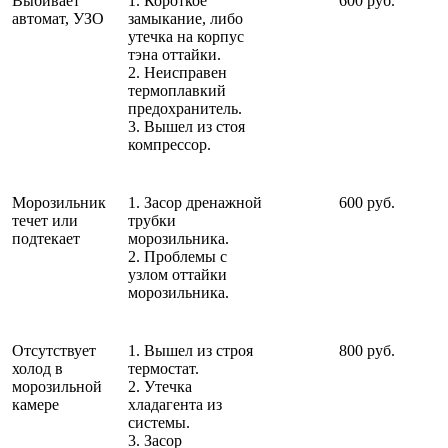
Выбивает
1. Короткое
600 руб.
автомат, УЗО
замыкание, либо
утечка на корпус
тэна оттайки.
2. Неисправен
термоплавкий
предохранитель.
3. Вышел из стоя
компрессор.
Морозильник
1. Засор дренажной
600 руб.
течет или
трубки
подтекает
морозильника.
2. Проблемы с
узлом оттайки
морозильника.
Отсутствует
1. Вышел из строя
800 руб.
холод в
термостат.
морозильной
2. Утечка
камере
хладагента из
системы.
3. Засор