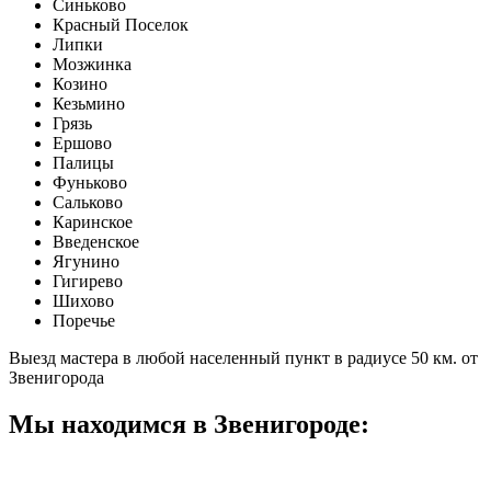
Синьково
Красный Поселок
Липки
Мозжинка
Козино
Кезьмино
Грязь
Ершово
Палицы
Фуньково
Сальково
Каринское
Введенское
Ягунино
Гигирево
Шихово
Поречье
Выезд мастера в любой населенный пункт в радиусе 50 км. от
Звенигорода
Мы находимся в Звенигороде: