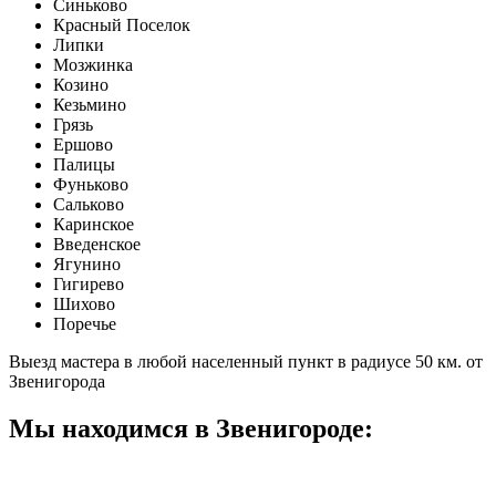
Синьково
Красный Поселок
Липки
Мозжинка
Козино
Кезьмино
Грязь
Ершово
Палицы
Фуньково
Сальково
Каринское
Введенское
Ягунино
Гигирево
Шихово
Поречье
Выезд мастера в любой населенный пункт в радиусе 50 км. от
Звенигорода
Мы находимся в Звенигороде: