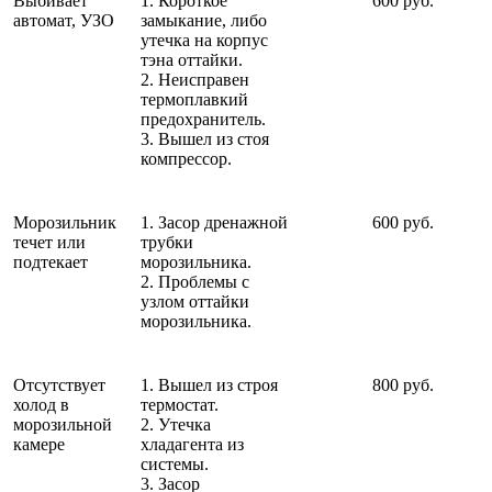
Выбивает
1. Короткое
600 руб.
автомат, УЗО
замыкание, либо
утечка на корпус
тэна оттайки.
2. Неисправен
термоплавкий
предохранитель.
3. Вышел из стоя
компрессор.
Морозильник
1. Засор дренажной
600 руб.
течет или
трубки
подтекает
морозильника.
2. Проблемы с
узлом оттайки
морозильника.
Отсутствует
1. Вышел из строя
800 руб.
холод в
термостат.
морозильной
2. Утечка
камере
хладагента из
системы.
3. Засор