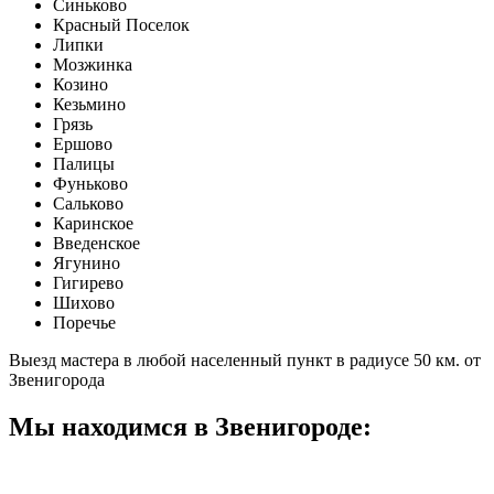
Синьково
Красный Поселок
Липки
Мозжинка
Козино
Кезьмино
Грязь
Ершово
Палицы
Фуньково
Сальково
Каринское
Введенское
Ягунино
Гигирево
Шихово
Поречье
Выезд мастера в любой населенный пункт в радиусе 50 км. от
Звенигорода
Мы находимся в Звенигороде: