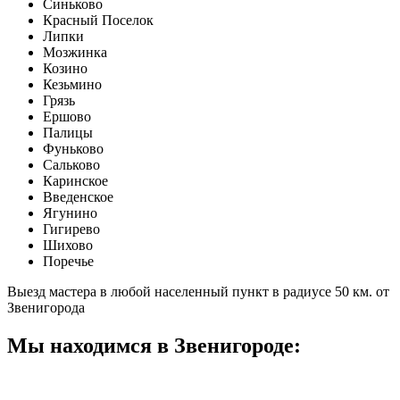
Синьково
Красный Поселок
Липки
Мозжинка
Козино
Кезьмино
Грязь
Ершово
Палицы
Фуньково
Сальково
Каринское
Введенское
Ягунино
Гигирево
Шихово
Поречье
Выезд мастера в любой населенный пункт в радиусе 50 км. от
Звенигорода
Мы находимся в Звенигороде: