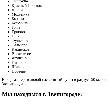
Синьково
Красный Поселок
Липки
Мозжинка
Козино
Кезьмино
Грязь
Ершово
Палицы
Фуньково
Сальково
Каринское
Введенское
Ягунино
Гигирево
Шихово
Поречье
Выезд мастера в любой населенный пункт в радиусе 50 км. от
Звенигорода
Мы находимся в Звенигороде: