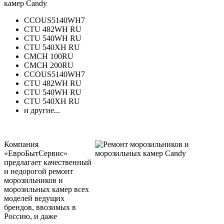
камер Candy
CCOUS5140WH7
CTU 482WH RU
CTU 540WH RU
CTU 540XH RU
CMCH 100RU
CMCH 200RU
CCOUS5140WH7
CTU 482WH RU
CTU 540WH RU
CTU 540XH RU
и другие...
Компания
«ЕвроБытСервис»
предлагает качественный
и недорогой ремонт
морозильников и
морозильных камер всех
моделей ведущих
брендов, ввозимых в
Россию, и даже