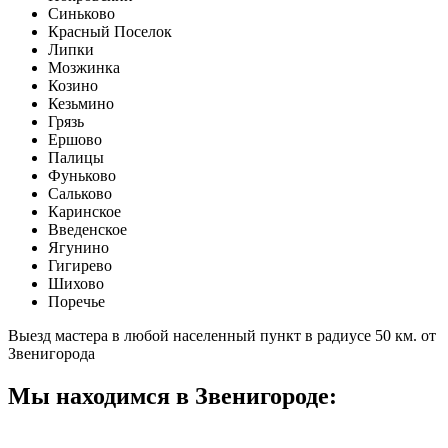
Синьково
Красный Поселок
Липки
Мозжинка
Козино
Кезьмино
Грязь
Ершово
Палицы
Фуньково
Сальково
Каринское
Введенское
Ягунино
Гигирево
Шихово
Поречье
Выезд мастера в любой населенный пункт в радиусе 50 км. от
Звенигорода
Мы находимся в Звенигороде: